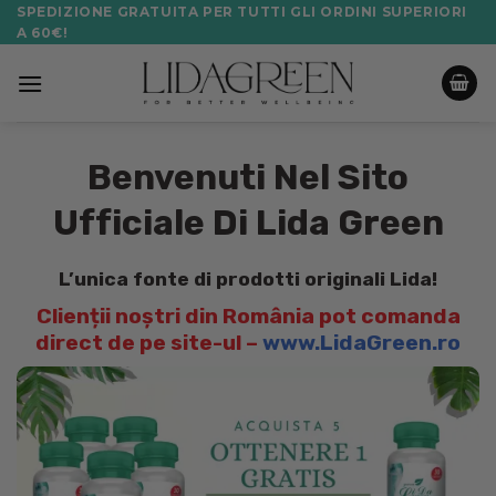
Salta
SPEDIZIONE GRATUITA PER TUTTI GLI ORDINI SUPERIORI
A 60€!
ai
contenuti
Benvenuti Nel Sito
Ufficiale Di Lida Green
L’unica fonte di prodotti originali Lida!
Clienții noștri din România pot comanda
direct de pe site-ul –
www.LidaGreen.ro