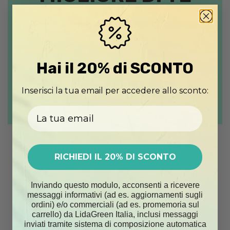
Perdere peso in modo efficace e
senza dieta
Hai il 20% di SCONTO
ACQUISTA ORA
Inserisci la tua email per accedere allo sconto:
Email
RICHIEDI IL 20% DI SCONTO
Inviando questo modulo, acconsenti a ricevere
messaggi informativi (ad es. aggiornamenti sugli
ordini) e/o commerciali (ad es. promemoria sul
carrello) da LidaGreen Italia, inclusi messaggi
inviati tramite sistema di composizione automatica