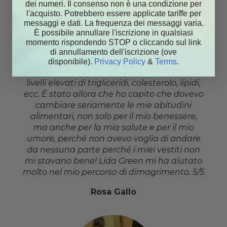
dei numeri. Il consenso non è una condizione per
l'acquisto. Potrebbero essere applicate tariffe per
messaggi e dati. La frequenza dei messaggi varia.
È possibile annullare l'iscrizione in qualsiasi
momento rispondendo STOP o cliccando sul link
Ho iniziato il mio percorso di dimagrimento
di annullamento dell'iscrizione (ove
perché il mio peso era di 75 kg… I risultati
disponibile).
Privacy Policy
&
Terms
.
delle mie analisi del sangue mostravano
livelli elevati di trigliceridi, colesterolo, lipidi,
ecc. È stato allora che ho capito che dovevo
cambiare seriamente le mie abitudini
alimentari, non solo per il mio benessere,
ma anche per la mia salute e per il mio
umore, perché non avevo voglia di andare
da nessuna parte perché i miei vestiti non
mi stavano bene! Lida Green mi ha aiutato
molto nel mio percorso di dimagrimento. 5/5
Rosa Gallo