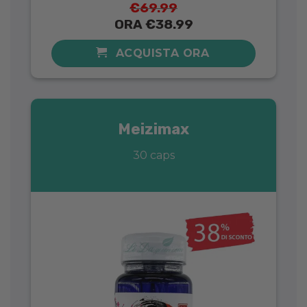
€69.99
ORA €38.99
ACQUISTA ORA
Meizimax
30 caps