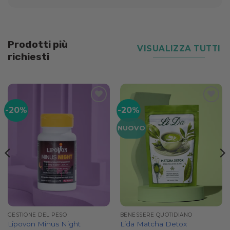
Prodotti più
VISUALIZZA TUTTI
richiesti
-20%
-20%
Add to
Add to
wishlist
wishlist
NUOVO
GESTIONE DEL PESO
BENESSERE QUOTIDIANO
Lipovon Minus Night
Lida Matcha Detox