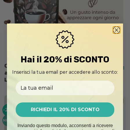
Hai il 20% di SCONTO
Ottieni gli
VISUALIZZA TUTTI
Inserisci la tua email per accedere allo sconto:
accessori originali
LIDA
Email
RICHIEDI IL 20% DI SCONTO
-20%
-20%
Add to
Add to
wishlist
wishlist
NUOVO
Inviando questo modulo, acconsenti a ricevere