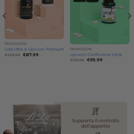
PROMOZIONI
Lida Ultra e Lipovon Premium
PROMOZIONI
Il
Il
Lipovon Confezione tripla
€
109.99
€
87.99
prezzo
prezzo
Il
Il
€
119.99
€
95.99
originale
attuale
prezzo
prezzo
era:
è:
originale
attuale
€109.99.
€87.99.
era:
è:
€119.99.
€95.99.