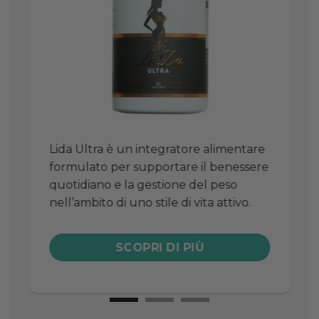
Lida Ultra è un integratore alimentare
formulato per supportare il benessere
L
quotidiano e la gestione del peso
a
nell’ambito di uno stile di vita attivo.
s
d
n
SCOPRI DI PIÙ
u