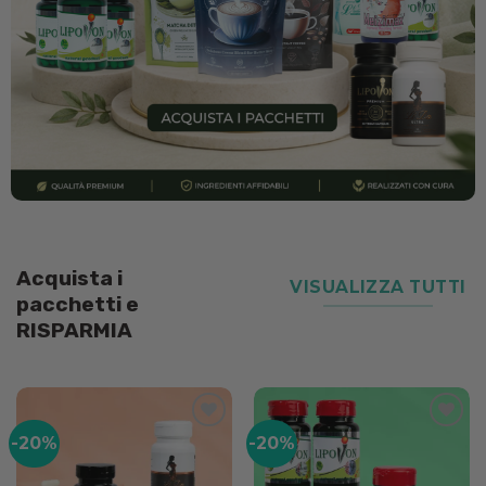
Acquista i
VISUALIZZA TUTTI
pacchetti e
RISPARMIA
-20%
-20%
Add to
Add to
wishlist
wishlist