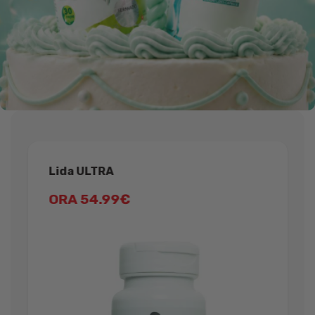
Lida ULTRA
ORA 54.99€
L