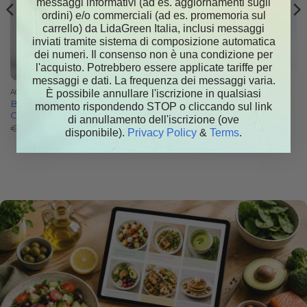
messaggi informativi (ad es. aggiornamenti sugli
ordini) e/o commerciali (ad es. promemoria sul
carrello) da LidaGreen Italia, inclusi messaggi
inviati tramite sistema di composizione automatica
dei numeri. Il consenso non è una condizione per
l'acquisto. Potrebbero essere applicate tariffe per
messaggi e dati. La frequenza dei messaggi varia.
È possibile annullare l'iscrizione in qualsiasi
ACCESSORI
ACCESSORI
Bottiglia di Tè Esclusiva Lida
Bottiglia di tè Lida Green
momento rispondendo STOP o cliccando sul link
Green
Il
Il
€
19.99
€
15.99
di annullamento dell'iscrizione (ove
prezzo
prezzo
Il
Il
€
24.99
€
19.99
disponibile).
Privacy Policy
&
Terms
.
originale
attuale
prezzo
prezzo
era:
è:
originale
attuale
€19.99.
€15.99.
era:
è:
€24.99.
€19.99.