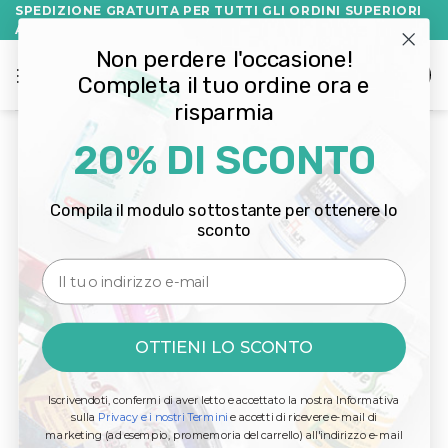
Salta
SPEDIZIONE GRATUITA PER TUTTI GLI ORDINI SUPERIORI
A 60€!
ai
Non perdere l'occasione!
contenuti
Completa il tuo ordine ora e
risparmia
20% DI SCONTO
Home
/
Prodotti taggati “Gold Lida”
FILTRA
Compila il modulo sottostante per ottenere lo
sconto
Email
Non è stato trovato nessun prodotto che
corrisponde alla tua selezione.
OTTIENI LO SCONTO
Iscrivendoti, confermi di aver letto e accettato la nostra Informativa
sulla
Privacy e i nostri Termini
e accetti di ricevere e-mail di
marketing (ad esempio, promemoria del carrello) all'indirizzo e-mail