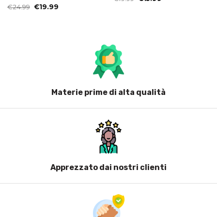
prezzo
prezzo
Il
Il
€
24.99
€
19.99
originale
attuale
prezzo
prezzo
era:
è:
originale
attuale
€19.99.
€15.99.
era:
è:
€24.99.
€19.99.
Materie prime di alta qualità
Apprezzato dai nostri clienti