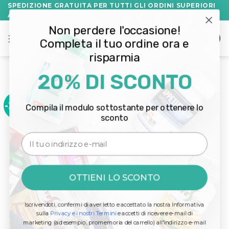
Salta
SPEDIZIONE GRATUITA PER TUTTI GLI ORDINI SUPERIORI
A 60€!
ai
Non perdere l'occasione!
contenuti
Completa il tuo ordine ora e
risparmia
20% DI SCONTO
-20%
Compila il modulo sottostante per ottenere lo
Add to
sconto
wishlist
Email
OTTIENI LO SCONTO
Iscrivendoti, confermi di aver letto e accettato la nostra Informativa
sulla
Privacy e i nostri Termini
e accetti di ricevere e-mail di
marketing (ad esempio, promemoria del carrello) all'indirizzo e-mail