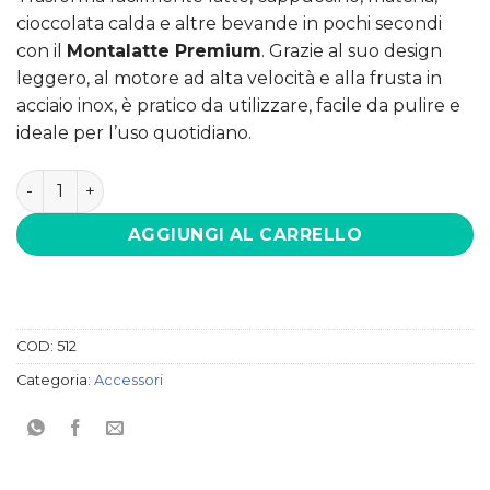
€9.99.
€7.99.
cioccolata calda e altre bevande in pochi secondi
con il
Montalatte Premium
. Grazie al suo design
leggero, al motore ad alta velocità e alla frusta in
acciaio inox, è pratico da utilizzare, facile da pulire e
ideale per l’uso quotidiano.
Montalatte Premium quantità
AGGIUNGI AL CARRELLO
COD:
512
Categoria:
Accessori