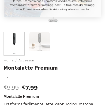
fornito. Il consenso non è una condizione di acquisto. Potrebbero
essere applicate tariffe per messaggi e dati. La frequenza dei messaggi
varia. È possibile annullare l'iscrizione in qualsiasi momento.
Home
/
Accessori
Montalatte Premium
Il
Il
9.99
7.99
€
€
prezzo
prezzo
Montalatte Premium
originale
attuale
era:
è:
Trasforma facilmente latte, cappuccino, matcha,