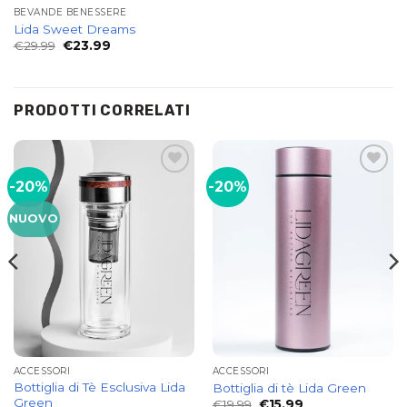
BEVANDE BENESSERE
Lida Sweet Dreams
Il
Il
€
29.99
€
23.99
prezzo
prezzo
originale
attuale
era:
è:
€29.99.
€23.99.
PRODOTTI CORRELATI
-20%
-20%
Add to
Add to
wishlist
wishlist
NUOVO
ACCESSORI
ACCESSORI
Bottiglia di Tè Esclusiva Lida
Bottiglia di tè Lida Green
Green
Il
Il
€
19.99
€
15.99