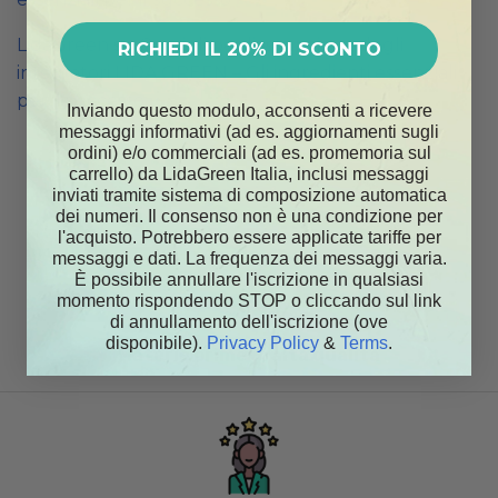
LidaGreen
su
Consigli per l’assunzione degli
RICHIEDI IL 20% DI SCONTO
integratori LIDA GREEN – Gli ingredienti essenziali
per il successo
Inviando questo modulo, acconsenti a ricevere
messaggi informativi (ad es. aggiornamenti sugli
ordini) e/o commerciali (ad es. promemoria sul
carrello) da LidaGreen Italia, inclusi messaggi
inviati tramite sistema di composizione automatica
dei numeri. Il consenso non è una condizione per
l'acquisto. Potrebbero essere applicate tariffe per
messaggi e dati. La frequenza dei messaggi varia.
È possibile annullare l'iscrizione in qualsiasi
momento rispondendo STOP o cliccando sul link
di annullamento dell'iscrizione (ove
disponibile).
Privacy Policy
&
Terms
.
Materie prime di alta qualità