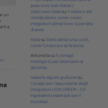
peso sono stati sfatati |
LidaGreen Italia
su
Il mistero del
re un
metabolismo: come i nostri
o
integratori alimentano la perdita
arti a
di peso
Katia
su
Dieta della luna: cos’è,
come funziona e se fa bene
Antonella
su
5 consigli
een
,
intelligenti per bilanciare la
glicemia
Isabelle Agusti-guiborel
su
una
Consigli per l’assunzione degli
integratori LIDA GREEN – Gli
ingredienti essenziali per il
successo