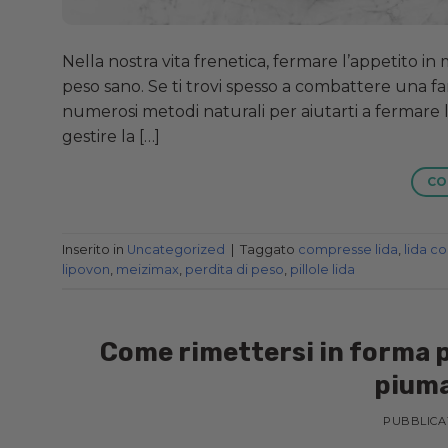
Nella nostra vita frenetica, fermare l’appetito
peso sano. Se ti trovi spesso a combattere una fam
numerosi metodi naturali per aiutarti a fermare l’
gestire la […]
CO
Inserito in
Uncategorized
|
Taggato
compresse lida
,
lida c
lipovon
,
meizimax
,
perdita di peso
,
pillole lida
Come rimettersi in forma pe
piuma
PUBBLICA