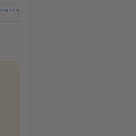
ida green
,