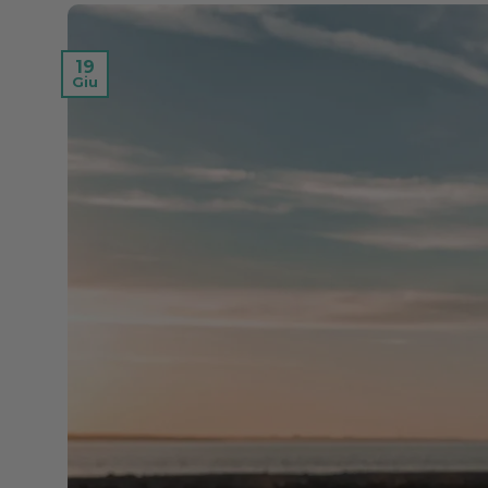
19
Giu