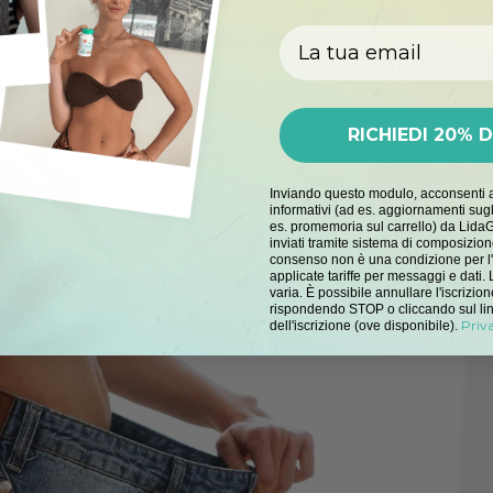
NOVITÀ
ncia: 8 motivi di accumulo
Email
TO IL
25/04/2024
DA
LIDA-ITALIA
RICHIEDI 20% 
Inviando questo modulo, acconsenti 
informativi (ad es. aggiornamenti sugl
es. promemoria sul carrello) da LidaG
inviati tramite sistema di composizion
consenso non è una condizione per l
applicate tariffe per messaggi e dati
varia. È possibile annullare l'iscrizi
rispondendo STOP o cliccando sul li
Priv
dell'iscrizione (ove disponibile).