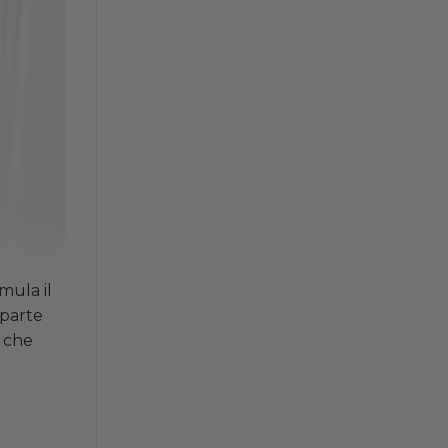
mula il
 parte
a che