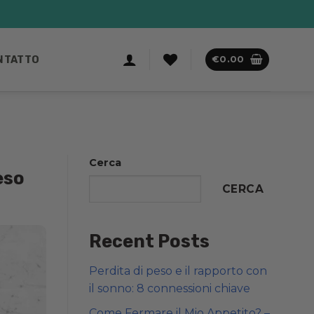
NTATTO
€
0.00
Cerca
eso
CERCA
Recent Posts
Perdita di peso e il rapporto con
il sonno: 8 connessioni chiave
Come Fermare il Mio Appetito? –