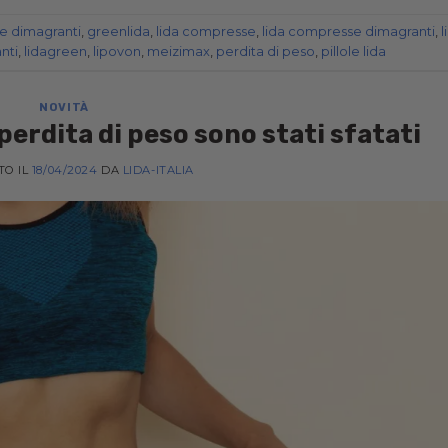
le dimagranti
,
greenlida
,
lida compresse
,
lida compresse dimagranti
,
l
nti
,
lidagreen
,
lipovon
,
meizimax
,
perdita di peso
,
pillole lida
NOVITÀ
a perdita di peso sono stati sfatati
TO IL
18/04/2024
DA
LIDA-ITALIA