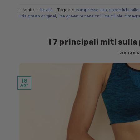
Inserito in
Novità
|
Taggato
compresse lida
,
green lida pillo
lida green original
,
lida green recensioni
,
lida pillole dimagra
I 7 principali miti sull
PUBBLICA
18
Apr