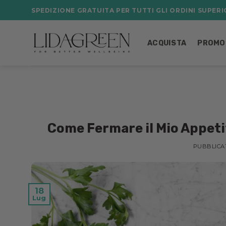
Salta
SPEDIZIONE GRATUITA PER TUTTI GLI ORDINI SUPERIO
ai
contenuti
ACQUISTA
PROMO
Come Fermare il Mio Appetit
PUBBLICA
18
Lug