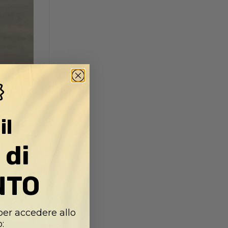
e.
re come
il
re il
 di
NTO
ti
,
lida
 per accedere allo
: