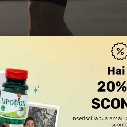
 donna lo sogna, soprattutto quando l’estate è alle port
l viaggio verso la vostra forma migliore e sentirvi legge
Hai 
si più importanti da seguire per perdere grasso, accelera
20%
NTINUA A LEGGERE
→
SCO
lida
,
green lida pillole dimagranti
,
greenlida
,
lida compresse dimagran
 lida
Inserisci la tua email
sconto