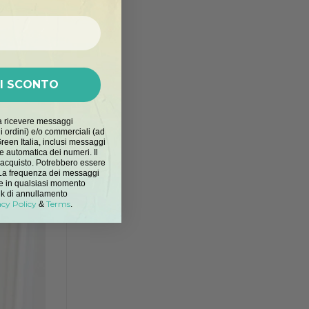
DI SCONTO
a ricevere messaggi
i ordini) e/o commerciali (ad
reen Italia, inclusi messaggi
e automatica dei numeri. Il
'acquisto. Potrebbero essere
. La frequenza dei messaggi
one in qualsiasi momento
nk di annullamento
acy Policy
Terms
&
.