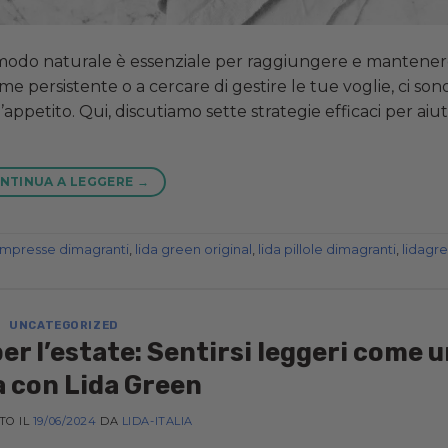
 in modo naturale è essenziale per raggiungere e mantene
e persistente o a cercare di gestire le tue voglie, ci son
appetito. Qui, discutiamo sette strategie efficaci per aiut
NTINUA A LEGGERE
→
ompresse dimagranti
,
lida green original
,
lida pillole dimagranti
,
lidagr
UNCATEGORIZED
r l’estate: Sentirsi leggeri come 
 con Lida Green
TO IL
19/06/2024
DA
LIDA-ITALIA