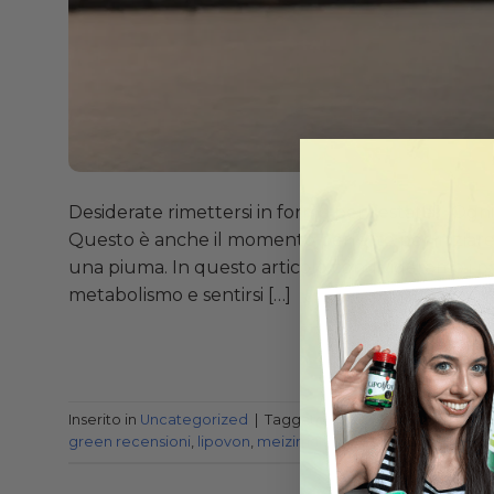
Desiderate rimettersi in forma per l’estate? Ogni
Questo è anche il momento perfetto per iniziare i
una piuma. In questo articolo condivideremo i pas
metabolismo e sentirsi […]
CO
Inserito in
Uncategorized
|
Taggato
compresse lida
,
green 
green recensioni
,
lipovon
,
meizimax
,
perdita di peso
,
pillole